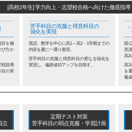
[高校2年生] 学力向上・志望校合格へ向けた徹底指導
苦手科目の克服と得意科目の
習
「
強化を実現
項目を徹
英語、数学を中心に高1～高2・1学期までの
国
学び方か
内容を夏に一通り復習。
意
高2
苦手科目の克服と得意科目の更なる強化を
実戦指導
実現し、偏差値10アップを目指す。
高2
科目の実
を
養
定期テスト対策
両立
苦手科目の弱点克服・学習計画