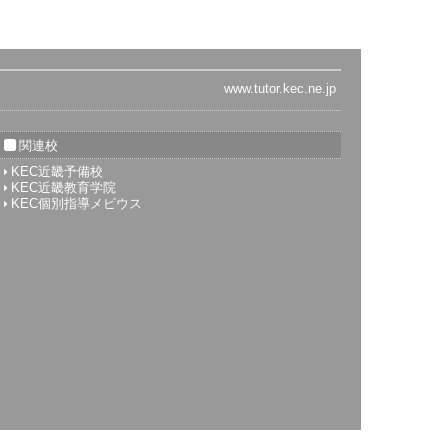
関連校
KEC近畿予備校
KEC近畿教育学院
KEC個別指導メビウス