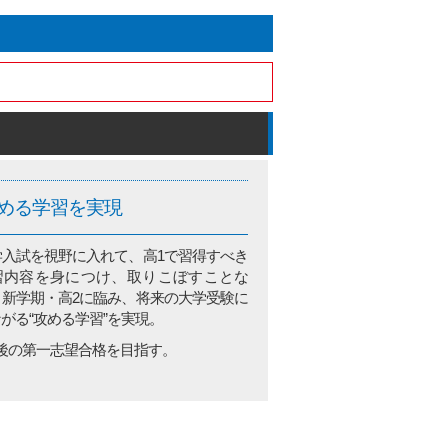
める学習を実現
学入試を視野に入れて、高1で習得すべき
習内容を身につけ、取りこぼすことな
、新学期・高2に臨み、将来の大学受験に
がる“攻める学習”を実現。
年後の第一志望合格を目指す。