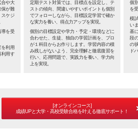
試合や大
定期テスト対策では、目標点を設定し、テ
個
確保が難
ストの傾向、間違いやすいポイントも個別
を
、スケジ
でフォローしながら、目標設定学習で確か
模
。
な実力を養い、得点力アップを実現。
い
指導を受
個別の目標設定や学力・予定・環境などに
基
合わせた、生徒、独自の学習計画を、プロ
段
が１科目からお作りします。学習内容の積
の
室を利用
み残しがないよう、完全理解と徹底復習を
ド
料利用す
行い、応用問題で、実践力を養い、学力向
上を実現。
[オンラインコース]
成績UPと大学・高校受験合格を
叶える徹底サポート！