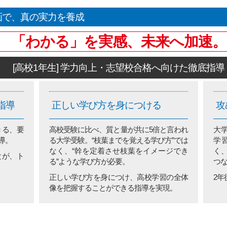
画で、
真の実力を養成
「わかる」を実感、未来へ加速。
[高校1年生] 学力向上・志望校合格へ向けた徹底指導
指導
正しい学び方を身につける
攻
きる、要
高校受験に比べ、質と量が共に5倍と言われ
大
導。
る大学受験。“枝葉までを覚える学び方”では
学
なく、“幹を定着させ枝葉をイメージでき
く
とが、ト
る”ような学び方が必要。
つな
正しい学び方を身につけ、高校学習の全体
2
像を把握することができる指導を実現。